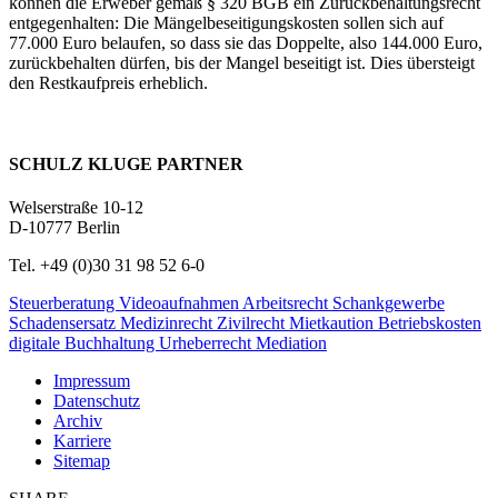
können die Erweber gemäß § 320 BGB ein Zurückbehaltungsrecht
entgegenhalten: Die Mängelbeseitigungskosten sollen sich auf
77.000 Euro belaufen, so dass sie das Doppelte, also 144.000 Euro,
zurückbehalten dürfen, bis der Mangel beseitigt ist. Dies übersteigt
den Restkaufpreis erheblich.
SCHULZ KLUGE PARTNER
Welserstraße 10-12
D-10777 Berlin
Tel. +49 (0)30 31 98 52 6-0
Steuerberatung
Videoaufnahmen
Arbeitsrecht
Schankgewerbe
Schadensersatz
Medizinrecht
Zivilrecht
Mietkaution
Betriebskosten
digitale Buchhaltung
Urheberrecht
Mediation
Impressum
Datenschutz
Archiv
Karriere
Sitemap