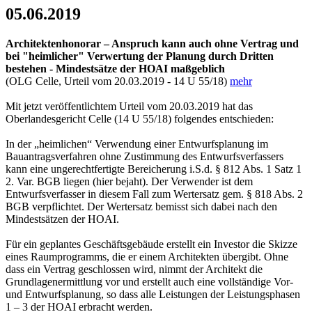
05.06.2019
Architektenhonorar – Anspruch kann auch ohne Vertrag und
bei "heimlicher" Verwertung der Planung durch Dritten
bestehen - Mindestsätze der HOAI maßgeblich
(OLG Celle, Urteil vom 20.03.2019 - 14 U 55/18)
mehr
Mit jetzt veröffentlichtem Urteil vom 20.03.2019 hat das
Oberlandesgericht Celle (14 U 55/18) folgendes entschieden:
In der „heimlichen“ Verwendung einer Entwurfsplanung im
Bauantragsverfahren ohne Zustimmung des Entwurfsverfassers
kann eine ungerechtfertigte Bereicherung i.S.d. § 812 Abs. 1 Satz 1
2. Var. BGB liegen (hier bejaht). Der Verwender ist dem
Entwurfsverfasser in diesem Fall zum Wertersatz gem. § 818 Abs. 2
BGB verpflichtet. Der Wertersatz bemisst sich dabei nach den
Mindestsätzen der HOAI.
Für ein geplantes Geschäftsgebäude erstellt ein Investor die Skizze
eines Raumprogramms, die er einem Architekten übergibt. Ohne
dass ein Vertrag geschlossen wird, nimmt der Architekt die
Grundlagenermittlung vor und erstellt auch eine vollständige Vor-
und Entwurfsplanung, so dass alle Leistungen der Leistungsphasen
1 – 3 der HOAI erbracht werden.