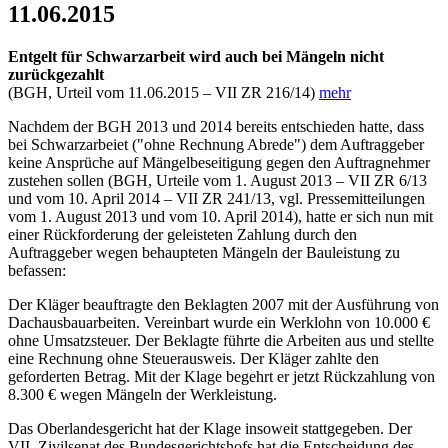
11.06.2015
Entgelt für Schwarzarbeit wird auch bei Mängeln nicht
zurückgezahlt
(BGH, Urteil vom 11.06.2015 – VII ZR 216/14)
mehr
Nachdem der BGH 2013 und 2014 bereits entschieden hatte, dass
bei Schwarzarbeiet ("ohne Rechnung Abrede") dem Auftraggeber
keine Ansprüche auf Mängelbeseitigung gegen den Auftragnehmer
zustehen sollen (BGH, Urteile vom 1. August 2013 – VII ZR 6/13
und vom 10. April 2014 – VII ZR 241/13, vgl. Pressemitteilungen
vom 1. August 2013 und vom 10. April 2014), hatte er sich nun mit
einer Rückforderung der geleisteten Zahlung durch den
Auftraggeber wegen behaupteten Mängeln der Bauleistung zu
befassen:
Der Kläger beauftragte den Beklagten 2007 mit der Ausführung von
Dachausbauarbeiten. Vereinbart wurde ein Werklohn von 10.000 €
ohne Umsatzsteuer. Der Beklagte führte die Arbeiten aus und stellte
eine Rechnung ohne Steuerausweis. Der Kläger zahlte den
geforderten Betrag. Mit der Klage begehrt er jetzt Rückzahlung von
8.300 € wegen Mängeln der Werkleistung.
Das Oberlandesgericht hat der Klage insoweit stattgegeben. Der
VII. Zivilsenat des Bundesgerichtshofs hat die Entscheidung des