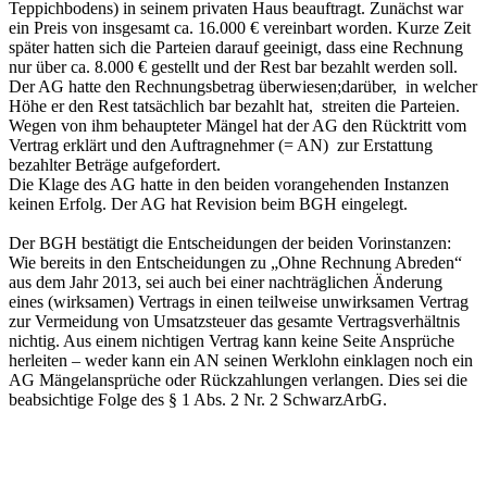
Teppichbodens) in seinem privaten Haus beauftragt. Zunächst war
ein Preis von insgesamt ca. 16.000 € vereinbart worden. Kurze Zeit
später hatten sich die Parteien darauf geeinigt, dass eine Rechnung
nur über ca. 8.000 € gestellt und der Rest bar bezahlt werden soll.
Der AG hatte den Rechnungsbetrag überwiesen;darüber, in welcher
Höhe er den Rest tatsächlich bar bezahlt hat, streiten die Parteien.
Wegen von ihm behaupteter Mängel hat der AG den Rücktritt vom
Vertrag erklärt und den Auftragnehmer (= AN) zur Erstattung
bezahlter Beträge aufgefordert.
Die Klage des AG hatte in den beiden vorangehenden Instanzen
keinen Erfolg. Der AG hat Revision beim BGH eingelegt.
Der BGH bestätigt die Entscheidungen der beiden Vorinstanzen:
Wie bereits in den Entscheidungen zu „Ohne Rechnung Abreden“
aus dem Jahr 2013, sei auch bei einer nachträglichen Änderung
eines (wirksamen) Vertrags in einen teilweise unwirksamen Vertrag
zur Vermeidung von Umsatzsteuer das gesamte Vertragsverhältnis
nichtig. Aus einem nichtigen Vertrag kann keine Seite Ansprüche
herleiten – weder kann ein AN seinen Werklohn einklagen noch ein
AG Mängelansprüche oder Rückzahlungen verlangen. Dies sei die
beabsichtige Folge des § 1 Abs. 2 Nr. 2 SchwarzArbG.