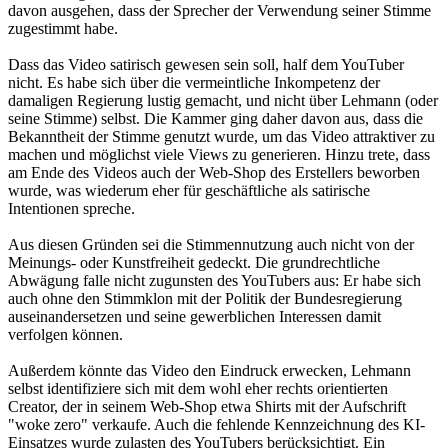
davon ausgehen, dass der Sprecher der Verwendung seiner Stimme
zugestimmt habe.
Dass das Video satirisch gewesen sein soll, half dem YouTuber
nicht. Es habe sich über die vermeintliche Inkompetenz der
damaligen Regierung lustig gemacht, und nicht über Lehmann (oder
seine Stimme) selbst. Die Kammer ging daher davon aus, dass die
Bekanntheit der Stimme genutzt wurde, um das Video attraktiver zu
machen und möglichst viele Views zu generieren. Hinzu trete, dass
am Ende des Videos auch der Web-Shop des Erstellers beworben
wurde, was wiederum eher für geschäftliche als satirische
Intentionen spreche.
Aus diesen Gründen sei die Stimmennutzung auch nicht von der
Meinungs- oder Kunstfreiheit gedeckt. Die grundrechtliche
Abwägung falle nicht zugunsten des YouTubers aus: Er habe sich
auch ohne den Stimmklon mit der Politik der Bundesregierung
auseinandersetzen und seine gewerblichen Interessen damit
verfolgen können.
Außerdem könnte das Video den Eindruck erwecken, Lehmann
selbst identifiziere sich mit dem wohl eher rechts orientierten
Creator, der in seinem Web-Shop etwa Shirts mit der Aufschrift
"woke zero" verkaufe. Auch die fehlende Kennzeichnung des KI-
Einsatzes wurde zulasten des YouTubers berücksichtigt. Ein