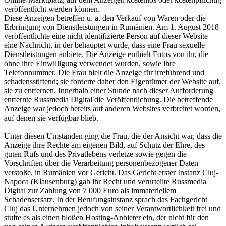
veröffentlicht werden können.
Diese Anzeigen betreffen u. a. den Verkauf von Waren oder die
Erbringung von Dienstleistungen in Rumänien. Am 1. August 2018
veröffentlichte eine nicht identifizierte Person auf dieser Website
eine Nachricht, in der behauptet wurde, dass eine Frau sexuelle
Dienstleistungen anbiete. Die Anzeige enthielt Fotos von ihr, die
ohne ihre Einwilligung verwendet wurden, sowie ihre
Telefonnummer. Die Frau hielt die Anzeige für irreführend und
schadensstiftend; sie forderte daher den Eigentümer der Website auf,
sie zu entfernen. Innerhalb einer Stunde nach dieser Aufforderung
entfernte Russmedia Digital die Veröffentlichung. Die betreffende
Anzeige war jedoch bereits auf anderen Websites verbreitet worden,
auf denen sie verfügbar blieb.
Unter diesen Umständen ging die Frau, die der Ansicht war, dass die
Anzeige ihre Rechte am eigenen Bild, auf Schutz der Ehre, des
guten Rufs und des Privatlebens verletze sowie gegen die
Vorschriften über die Verarbeitung personenbezogener Daten
verstoße, in Rumänien vor Gericht. Das Gericht erster Instanz Cluj-
Napoca (Klausenburg) gab ihr Recht und verurteilte Russmedia
Digital zur Zahlung von 7 000 Euro als immateriellem
Schadensersatz. In der Berufungsinstanz sprach das Fachgericht
Cluj das Unternehmen jedoch von seiner Verantwortlichkeit frei und
stufte es als einen bloßen Hosting-Anbieter ein, der nicht für den