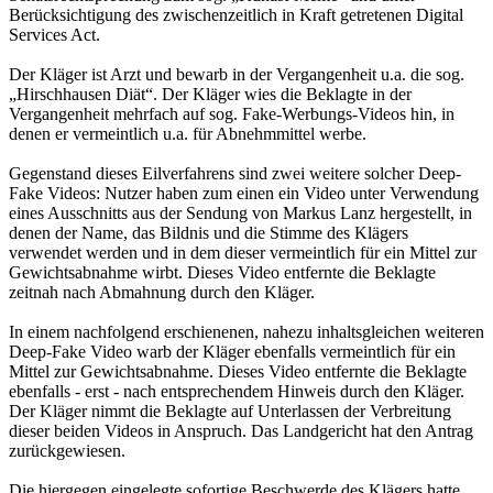
Berücksichtigung des zwischenzeitlich in Kraft getretenen Digital
Services Act.
Der Kläger ist Arzt und bewarb in der Vergangenheit u.a. die sog.
„Hirschhausen Diät“. Der Kläger wies die Beklagte in der
Vergangenheit mehrfach auf sog. Fake-Werbungs-Videos hin, in
denen er vermeintlich u.a. für Abnehmmittel werbe.
Gegenstand dieses Eilverfahrens sind zwei weitere solcher Deep-
Fake Videos: Nutzer haben zum einen ein Video unter Verwendung
eines Ausschnitts aus der Sendung von Markus Lanz hergestellt, in
denen der Name, das Bildnis und die Stimme des Klägers
verwendet werden und in dem dieser vermeintlich für ein Mittel zur
Gewichtsabnahme wirbt. Dieses Video entfernte die Beklagte
zeitnah nach Abmahnung durch den Kläger.
In einem nachfolgend erschienenen, nahezu inhaltsgleichen weiteren
Deep-Fake Video warb der Kläger ebenfalls vermeintlich für ein
Mittel zur Gewichtsabnahme. Dieses Video entfernte die Beklagte
ebenfalls - erst - nach entsprechendem Hinweis durch den Kläger.
Der Kläger nimmt die Beklagte auf Unterlassen der Verbreitung
dieser beiden Videos in Anspruch. Das Landgericht hat den Antrag
zurückgewiesen.
Die hiergegen eingelegte sofortige Beschwerde des Klägers hatte