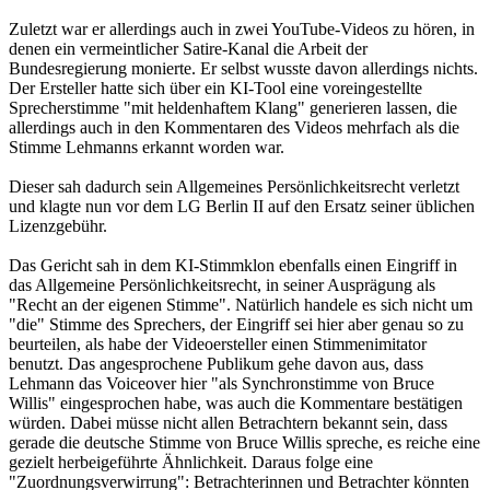
Zuletzt war er allerdings auch in zwei YouTube-Videos zu hören, in
denen ein vermeintlicher Satire-Kanal die Arbeit der
Bundesregierung monierte. Er selbst wusste davon allerdings nichts.
Der Ersteller hatte sich über ein KI-Tool eine voreingestellte
Sprecherstimme "mit heldenhaftem Klang" generieren lassen, die
allerdings auch in den Kommentaren des Videos mehrfach als die
Stimme Lehmanns erkannt worden war.
Dieser sah dadurch sein Allgemeines Persönlichkeitsrecht verletzt
und klagte nun vor dem LG Berlin II auf den Ersatz seiner üblichen
Lizenzgebühr.
Das Gericht sah in dem KI-Stimmklon ebenfalls einen Eingriff in
das Allgemeine Persönlichkeitsrecht, in seiner Ausprägung als
"Recht an der eigenen Stimme". Natürlich handele es sich nicht um
"die" Stimme des Sprechers, der Eingriff sei hier aber genau so zu
beurteilen, als habe der Videoersteller einen Stimmenimitator
benutzt. Das angesprochene Publikum gehe davon aus, dass
Lehmann das Voiceover hier "als Synchronstimme von Bruce
Willis" eingesprochen habe, was auch die Kommentare bestätigen
würden. Dabei müsse nicht allen Betrachtern bekannt sein, dass
gerade die deutsche Stimme von Bruce Willis spreche, es reiche eine
gezielt herbeigeführte Ähnlichkeit. Daraus folge eine
"Zuordnungsverwirrung": Betrachterinnen und Betrachter könnten