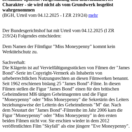
Charakter - sie wird nicht als vom Grundwerk losgelöst
wahrgenommen
(BGH, Urteil vom 04.12.2025 - I ZR 219/24)
mehr
Der Bundesgerichtshof hat mit Urteil vom 04.12.2025 (I ZR
219/24) Folgendes entschieden:
Dem Namen der Filmfigur "Miss Moneypenny" kommt kein
Werktitelschutz zu.
Sachverhalt:
Die Klägerin ist auf Vervielfältigungsstücken von Filmen der "James
Bond"-Serie im Copyright-Vermerk als Inhaberin von
urheberrechtlichen Nutzungsrechten an diesen Filmwerken benannt.
Seit 1962 erschienen bislang 25 "James Bond"-Filme. In diesen
Filmen stellen die Figur "James Bond" einen für den britischen
Geheimdienst MI6 tätigen Geheimagenten und die Figur
"Moneypenny" oder "Miss Moneypenny" die Sekretärin des Leiters
beziehungsweise der Leiterin des Geheimdiensts "M" dar. Nach
dem Neustart der "James Bond"-Filmreihe im Jahr 2006 kam die
Figur "Moneypenny" oder "Miss Moneypenny" in den ersten
beiden Filmen nicht vor. Sie erschien wieder in dem 2012
veröffentlichten Film "Skyfall" als eine jüngere "Eve Moneypenny".