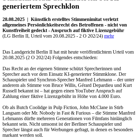
generiertem Sprechklon
28.08.2025 | Künstlich erstelltes Stimmenimitat verletzt
allgemeines Persönlichkeitsrecht des Betroffenen - nicht von
Kunstfreiheit gedeckt - Anspruch auf fiktive Lizenzgebühr
(LG Berlin II, Urteil vom 20.08.2025 - 2 O 202/24)
mehr
Das Landgericht Berlin II hat mit heute veröffentlichtem Urteil vom
20.08.2025 (2 O 202/24) Folgendes entschieden:
Das Recht an der eigenen Stimme schützt Sprecherinnen und
Sprecher auch vor dem Einsatz KI-generierter Stimmklone. Der
Schauspieler und Synchron-Sprecher Manfred Lehmann – der unter
anderem als Stimme von Bruce Willis, Gérard Depardieu und Kurt
Russell bekannt ist – hat gegen einen YouTuber Anspruch auf
Zahlung einer fiktive Lizenzgebühr in Höhe von 4.000 Euro.
Ob als Butch Coolidge in Pulp Fiction, John McClane in Stirb
Langsam oder Mr. Nobody in Fast & Furious – die Stimme Manfred
Lehmanns dürfte mehreren Generationen von Filmfans hinlänglich
bekannt sein. Nicht umsonst ist der Berliner Schauspieler und
Sprecher längst auch für Werbungen gefragt, in denen es besonders
markant werden soll.