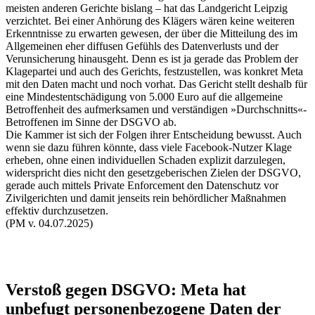
meisten anderen Gerichte bislang – hat das Landgericht Leipzig
verzichtet. Bei einer Anhörung des Klägers wären keine weiteren
Erkenntnisse zu erwarten gewesen, der über die Mitteilung des im
Allgemeinen eher diffusen Gefühls des Datenverlusts und der
Verunsicherung hinausgeht. Denn es ist ja gerade das Problem der
Klagepartei und auch des Gerichts, festzustellen, was konkret Meta
mit den Daten macht und noch vorhat. Das Gericht stellt deshalb für
eine Mindestentschädigung von 5.000 Euro auf die allgemeine
Betroffenheit des aufmerksamen und verständigen »Durchschnitts«-
Betroffenen im Sinne der DSGVO ab.
Die Kammer ist sich der Folgen ihrer Entscheidung bewusst. Auch
wenn sie dazu führen könnte, dass viele Facebook-Nutzer Klage
erheben, ohne einen individuellen Schaden explizit darzulegen,
widerspricht dies nicht den gesetzgeberischen Zielen der DSGVO,
gerade auch mittels Private Enforcement den Datenschutz vor
Zivilgerichten und damit jenseits rein behördlicher Maßnahmen
effektiv durchzusetzen.
(PM v. 04.07.2025)
Verstoß gegen DSGVO: Meta hat
unbefugt personenbezogene Daten der