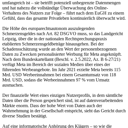
umfangreich ist – sie betrifft potenziell unbegrenzte Datenmengen
und hat nahezu die vollständige Überwachung des Online-
Verhaltens des Nutzers zur Folge – führt nach dem EuGH zu einem
Gefühl, dass das gesamte Privatleben kontinuierlich überwacht wird.
Die Höhe des europarechtsautonom auszulegenden
Schmerzensgeldes nach Art. 82 DSGVO muss, so das Landgericht
Leipzig, über die in der nationalen Rechtsprechungspraxis
etablierten Schmerzensgeldbeträge hinausgehen. Bei der
Schadensschätzung wurde an den Wert der personenbezogenen
Daten zu Zwecken personalisierter Werbung für Meta angeknüpft.
Nach dem Bundeskartellamt (Beschl. v. 2.5.2022, Az. B 6-27/21)
verfügt Meta im Bereich der sozialen Medien über eines der
führenden Werbeangebote. Im Jahr 2021 erzielte Meta bereits 115
Mrd. USD Werbeeinnahmen bei einem Gesamtumsatz von 118
Mrd. USD, sodass die Werbeeinnahmen 97 % vom Umsatz
ausmachen.
Der finanzielle Wert eines einzigen Nutzerprofils, in dem sämtliche
Daten über die Person gespeichert sind, ist auf datenverarbeitenden
Märkte enorm. Dass der hohe Wert von Daten auch der
Wahrnehmung in der Gesellschaft entspricht, sieht das Gericht durch
diverse Studien bestätigt.
Auf eine informatorische Anhörung des Klägers – so wie die