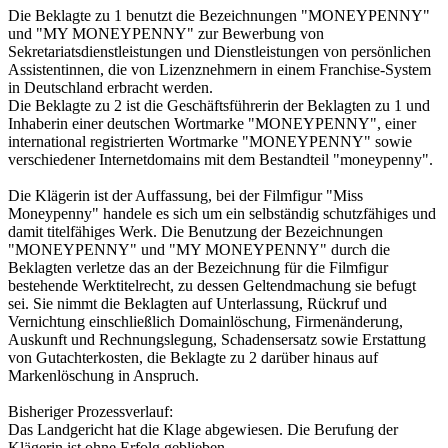
Die Beklagte zu 1 benutzt die Bezeichnungen "MONEYPENNY"
und "MY MONEYPENNY" zur Bewerbung von
Sekretariatsdienstleistungen und Dienstleistungen von persönlichen
Assistentinnen, die von Lizenznehmern in einem Franchise-System
in Deutschland erbracht werden.
Die Beklagte zu 2 ist die Geschäftsführerin der Beklagten zu 1 und
Inhaberin einer deutschen Wortmarke "MONEYPENNY", einer
international registrierten Wortmarke "MONEYPENNY" sowie
verschiedener Internetdomains mit dem Bestandteil "moneypenny".
Die Klägerin ist der Auffassung, bei der Filmfigur "Miss
Moneypenny" handele es sich um ein selbständig schutzfähiges und
damit titelfähiges Werk. Die Benutzung der Bezeichnungen
"MONEYPENNY" und "MY MONEYPENNY" durch die
Beklagten verletze das an der Bezeichnung für die Filmfigur
bestehende Werktitelrecht, zu dessen Geltendmachung sie befugt
sei. Sie nimmt die Beklagten auf Unterlassung, Rückruf und
Vernichtung einschließlich Domainlöschung, Firmenänderung,
Auskunft und Rechnungslegung, Schadensersatz sowie Erstattung
von Gutachterkosten, die Beklagte zu 2 darüber hinaus auf
Markenlöschung in Anspruch.
Bisheriger Prozessverlauf:
Das Landgericht hat die Klage abgewiesen. Die Berufung der
Klägerin ist ohne Erfolg geblieben.